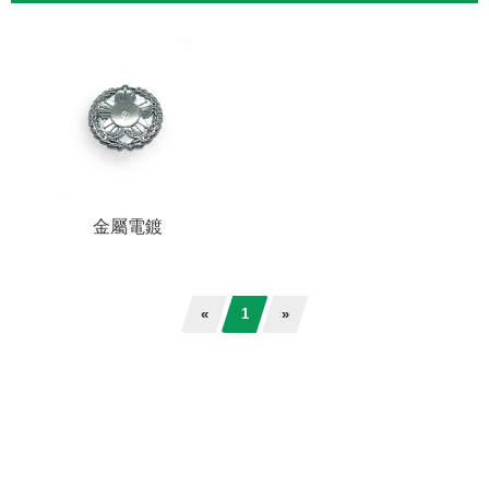
衛浴設備
汽機車零件
園藝五金
家電零件
金屬電鍍
建築五金
樂器五金
«
1
»
船舶五金
工具機零配件
3C產品零配件